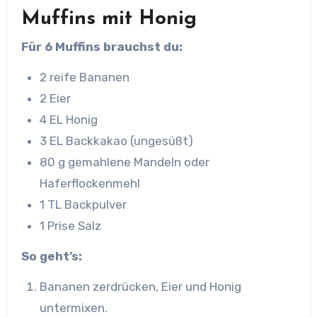
Muffins mit Honig
Für 6 Muffins brauchst du:
2 reife Bananen
2 Eier
4 EL Honig
3 EL Backkakao (ungesüßt)
80 g gemahlene Mandeln oder
Haferflockenmehl
1 TL Backpulver
1 Prise Salz
So geht’s:
Bananen zerdrücken, Eier und Honig
untermixen.