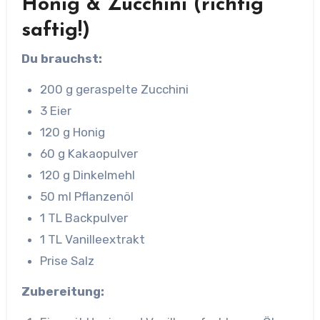
Honig & Zucchini (richtig
saftig!)
Du brauchst:
200 g geraspelte Zucchini
3 Eier
120 g Honig
60 g Kakaopulver
120 g Dinkelmehl
50 ml Pflanzenöl
1 TL Backpulver
1 TL Vanilleextrakt
Prise Salz
Zubereitung: