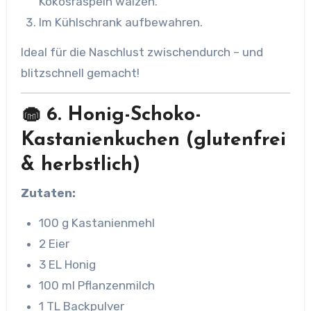
Kokosraspeln wälzen.
Im Kühlschrank aufbewahren.
Ideal für die Naschlust zwischendurch – und
blitzschnell gemacht!
🧁 6. Honig-Schoko-
Kastanienkuchen (glutenfrei
& herbstlich)
Zutaten:
100 g Kastanienmehl
2 Eier
3 EL Honig
100 ml Pflanzenmilch
1 TL Backpulver