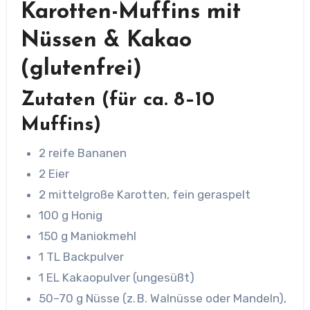
Karotten-Muffins mit
Nüssen & Kakao
(glutenfrei)
Zutaten (für ca. 8–10
Muffins)
2 reife Bananen
2 Eier
2 mittelgroße Karotten, fein geraspelt
100 g Honig
150 g Maniokmehl
1 TL Backpulver
1 EL Kakaopulver (ungesüßt)
50–70 g Nüsse (z. B. Walnüsse oder Mandeln),