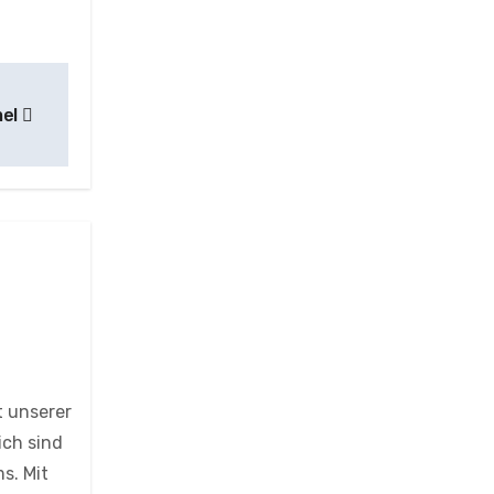
mel
t unserer
ich sind
s. Mit