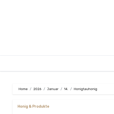
Zum
Inhalt
springen
Home
2026
Januar
14.
Honigtauhonig
Honig & Produkte