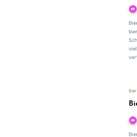
Bienenfreundlicher Kiesgarten, pflegeleicht, artenreich &
bie
Sch
vie
ver
Gar
Bi
Bienentracht: Wenn die Natur den Tisch für die Bienen