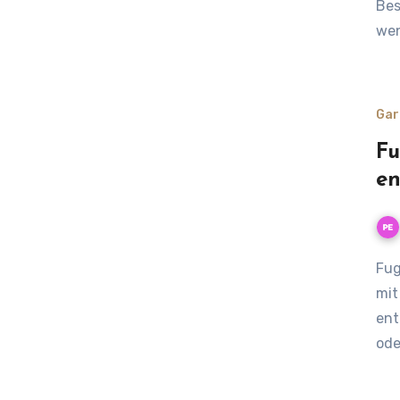
Bes
wen
Gar
Fu
en
Fugen im Garten umweltfreundlich entgrasen im Einklang
mit
ent
ode