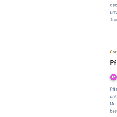
dec
Erf
Tra
Gar
Pf
Pflanzensitting: wie dein Garten auch in der Urlaubszeit
ent
Men
bes