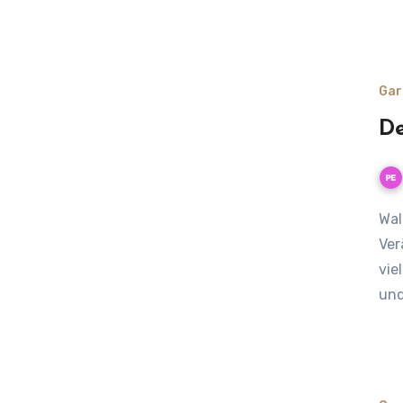
Gar
De
Wald im Wandel – was das für unsere Bienen bedeutet Die
Ver
vie
und