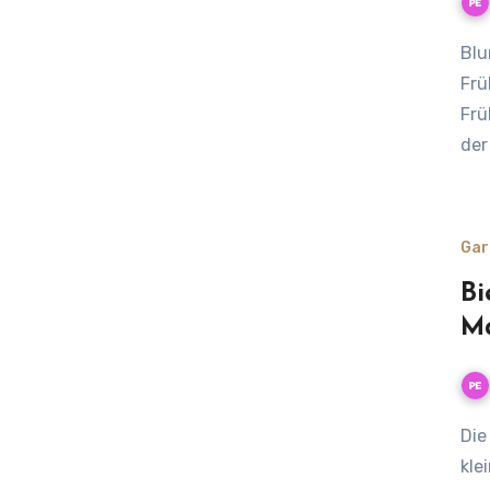
Blumenzwiebeln bienenfreundlich pflanzen: Warum
Frü
Frü
der
Gar
Bi
M
Die Gehörnte Mauerbiene ist eine echte Wildbiene mit
kle