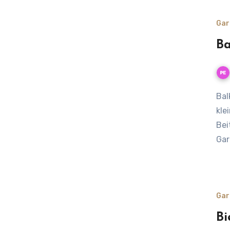
Gar
Ba
Balkonpflanzen die Bienen anlocken: Dein Balkon als
kle
Bei
Gar
Gar
Bi