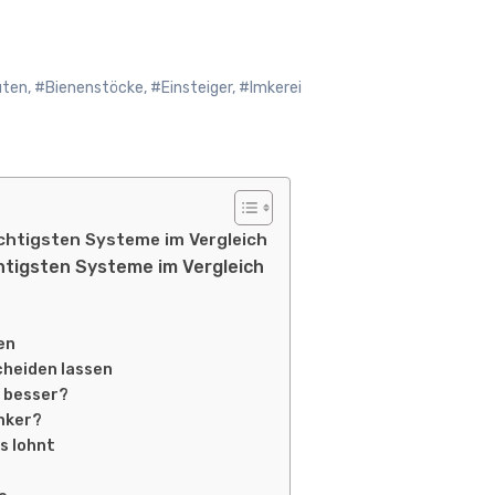
uten
,
#Bienenstöcke
,
#Einsteiger
,
#Imkerei
chtigsten Systeme im Vergleich
htigsten Systeme im Vergleich
en
cheiden lassen
t besser?
mker?
s lohnt