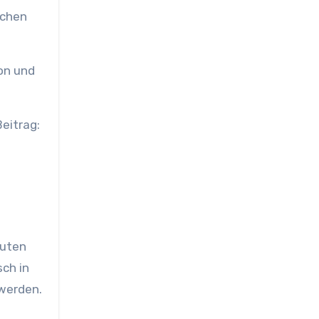
ichen
on und
eitrag:
guten
ch in
 werden.