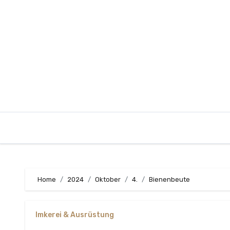
Zum
Inhalt
springen
Home
2024
Oktober
4.
Bienenbeute
Imkerei & Ausrüstung