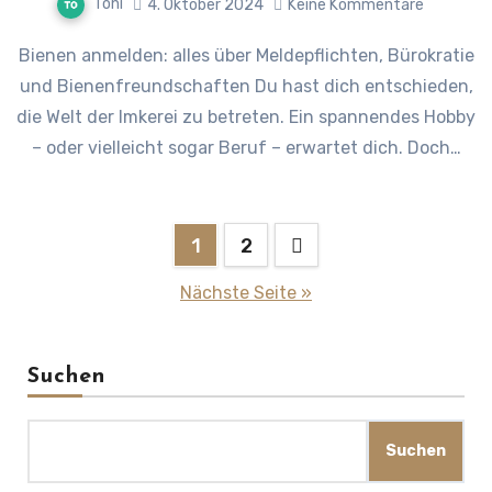
Toni
4. Oktober 2024
Keine Kommentare
und Bienenfreundschaften Du hast dich entschieden,
die Welt der Imkerei zu betreten. Ein spannendes Hobby
– oder vielleicht sogar Beruf – erwartet dich. Doch…
Seitennummerierung
1
2
der
Nächste Seite »
Beiträge
Suchen
Suchen