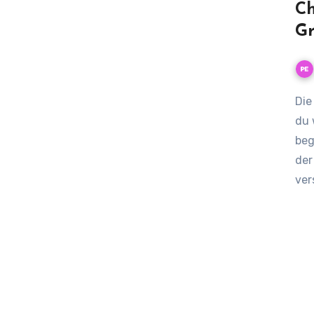
Ch
Gr
Die ultimative Checkliste zur Imker-Grundausstattung: Was
du 
beg
der
ver