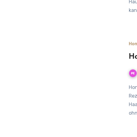
Hau
kan
Hon
Ho
Honig in der Naturkosmetik – Entdecke natürliche DIY-
Rez
Haa
ohn