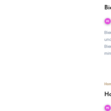
Bi
Bienenwachs: Wie es entsteht, wie es gewonnen wird –
und
Bie
min
Hon
Ho