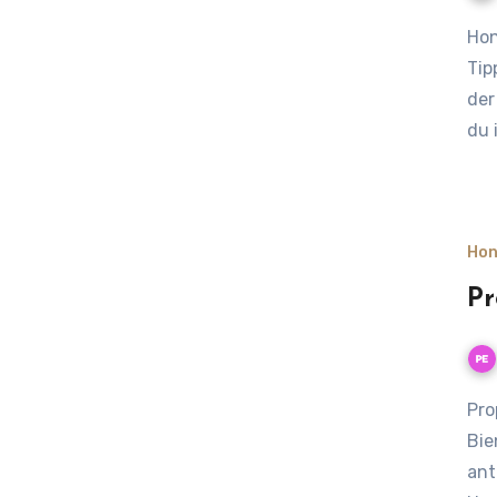
Honigwein auch Met genannt: Herstellung, Geschichte und
Tip
der
du 
Hon
Pr
Propolis – das unterschätzte Heilmittel aus dem
Bie
ant