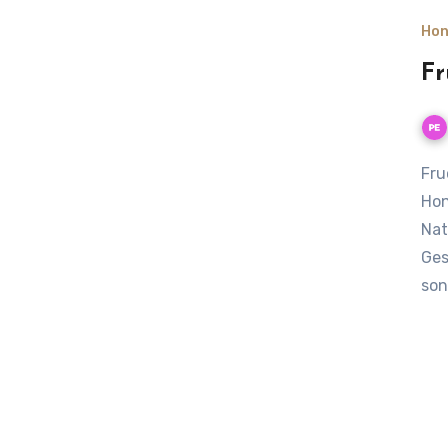
Hon
Fr
Fructose im Honig: Was du als Hobbyimker und
Hon
Nat
Ges
son